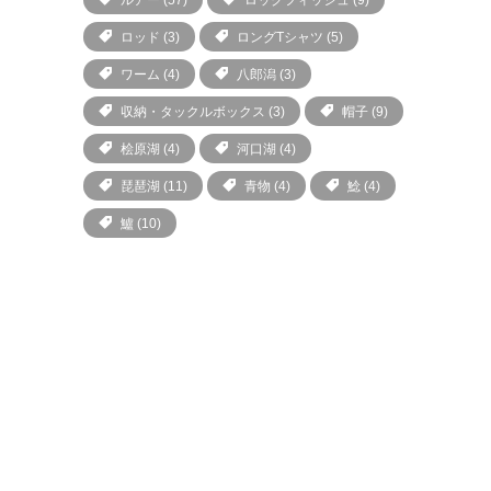
ルアー
(57)
ロックフィッシュ
(9)
ロッド
(3)
ロングTシャツ
(5)
ワーム
(4)
八郎潟
(3)
収納・タックルボックス
(3)
帽子
(9)
桧原湖
(4)
河口湖
(4)
琵琶湖
(11)
青物
(4)
鯰
(4)
鱸
(10)