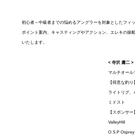
初心者～中級者までの悩めるアングラーを対象としたフィ
ポイント案内、キャスティングやアクション、エレキの操
いたします。
< 寺沢 庸二 >
マルチオール
【得意な釣り
ライトリグ、
ミドスト
【スポンサー
ValleyHill
O.S.P Osprey 