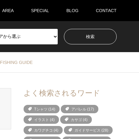
AREA
SPECIAL
BLOG
CONTACT
FISHING GUIDE
よく検索されるワード
Tシャツ
(14)
アパレル
(17)
イラスト
(4)
カサゴ
(4)
カワグチコ
(4)
ガイドサービス
(28)