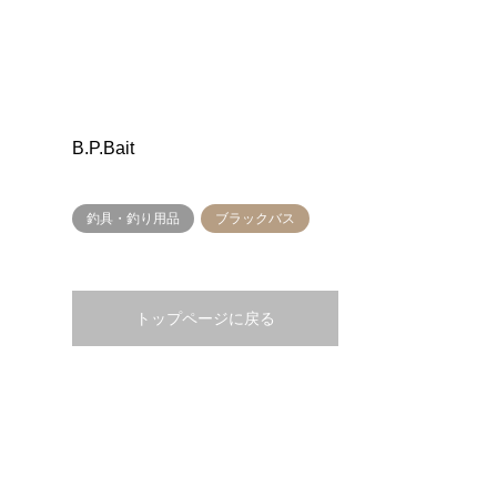
B.P.Bait
釣具・釣り用品
ブラックバス
トップページに戻る