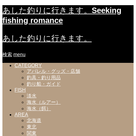
Seeking
あした釣りに行きます。
fishing romance
あした釣りに行きます。
検索
menu
CATEGORY
アパレル・グッズ・店舗
釣具・釣り用品
釣り船・ガイド
FISH
淡水
海水（ルアー）
海水（餌）
AREA
北海道
東北
関東