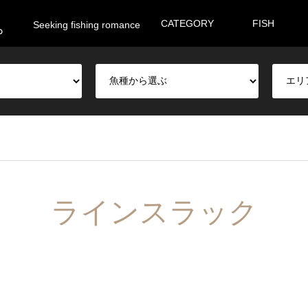
。
CATEGORY
FISH
Seeking fishing romance
ラインスラック