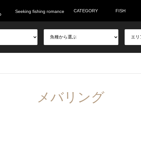
。
CATEGORY
FISH
Seeking fishing romance
メバリング