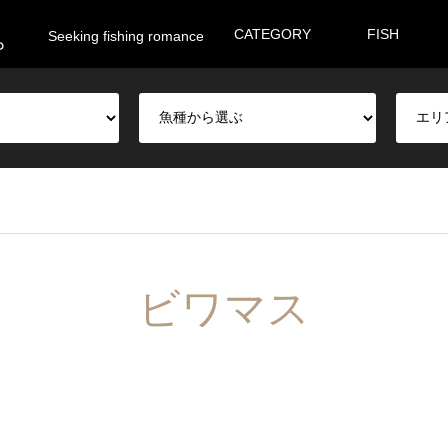
。
CATEGORY
FISH
Seeking fishing romance
ビワマス