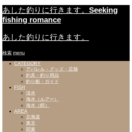
Seeking
あした釣りに行きます。
fishing romance
あした釣りに行きます。
検索
menu
CATEGORY
アパレル・グッズ・店舗
釣具・釣り用品
釣り船・ガイド
FISH
淡水
海水（ルアー）
海水（餌）
AREA
北海道
東北
関東