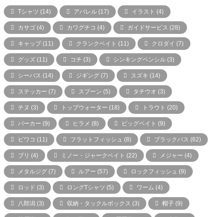
Tシャツ
(14)
アパレル
(17)
イラスト
(4)
カサゴ
(4)
カワグチコ
(4)
ガイドサービス
(28)
キャップ
(11)
クランクベイト
(11)
クロダイ
(7)
グッズ
(11)
コチ
(3)
シンキングペンシル
(3)
シーバス
(14)
ジギング
(7)
スズキ
(14)
ステッカー
(7)
スプーン
(5)
タチウオ
(3)
チヌ
(3)
トップウォーター
(18)
トラウト
(20)
パーカー
(9)
ヒラメ
(8)
ビッグベイト
(9)
ビワコ
(11)
フラットフィッシュ
(8)
ブラックバス
(62)
ブリ
(4)
ミノー・ジャークベイト
(22)
メジャー
(4)
メタルジグ
(7)
ルアー
(57)
ロックフィッシュ
(9)
ロッド
(3)
ロングTシャツ
(5)
ワーム
(4)
八郎潟
(3)
収納・タックルボックス
(3)
帽子
(9)