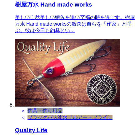
樹屋万水 Hand made works
美しい自然美しい鱒族を追い至福の時を過ごす。樹屋
万水 Hand made worksの飯森は自らを「作家」と呼
ぶ。彼は今日も釣具とい…
釣具・釣り用品
ブラックバス
淡水（ルアー・フライ）
Quality Life