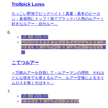
Trollpick Lures
ちっこい野池でビッグベイト！真夏・真冬のピーカ
ン・真昼間にトップ！海でブラックバス用のルアー！
好きなルアー・自分ルー…
釣具・釣り用品
シーバス
タチウオ
フラットフィッシュ
マダイ・ク
ロダイ
海水（ルアー）
淡水（ルアー・フライ）
青
物
こてつルアー
～万能ルアーを目指して～ルアーマンの理想、それは
どんな状況でも使えるルアー。ルアー交換によるタイ
ムロスを無くせばキャ…
釣具・釣り用品
トラウト
淡水（ルアー・フライ）