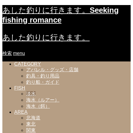
Seeking
あした釣りに行きます。
fishing romance
あした釣りに行きます。
検索
menu
CATEGORY
アパレル・グッズ・店舗
釣具・釣り用品
釣り船・ガイド
FISH
淡水
海水（ルアー）
海水（餌）
AREA
北海道
東北
関東