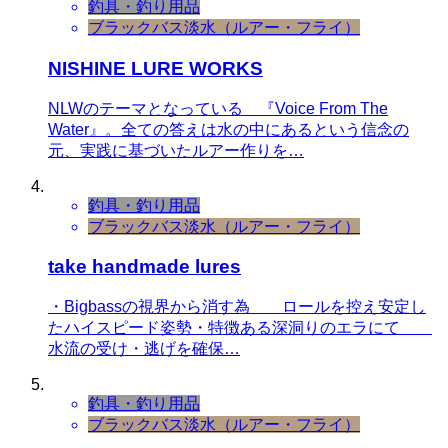
釣具・釣り用品
ブラックバス
淡水（ルアー・フライ）
NISHINE LURE WORKS
NLWのテーマとなっている 『Voice From The
Water』。全ての答えは水の中にあるという信念の
元、実践に基づいたルアー作りを…
釣具・釣り用品
ブラックバス
淡水（ルアー・フライ）
take handmade lures
・Bigbassの視界から消す為 ロールを控え安定し
たハイスピード姿勢・特徴ある深洞りのエラにて
水流の受け・逃げを確保…
釣具・釣り用品
ブラックバス
淡水（ルアー・フライ）