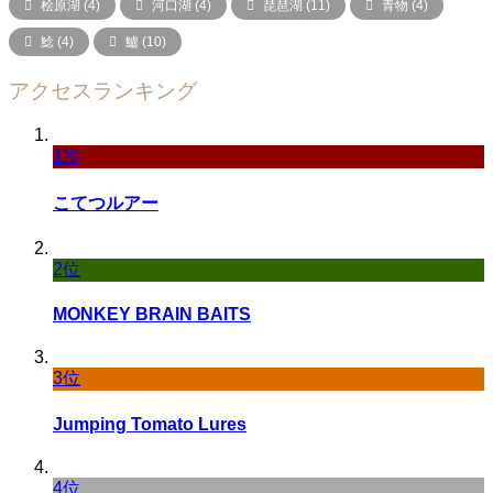
桧原湖
(4)
河口湖
(4)
琵琶湖
(11)
青物
(4)
鯰
(4)
鱸
(10)
アクセスランキング
1位
こてつルアー
2位
MONKEY BRAIN BAITS
3位
Jumping Tomato Lures
4位