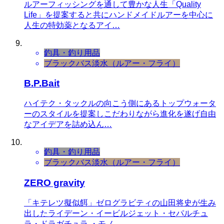
ルアーフィッシングを通して豊かな人生「Quality
Life」を提案すると共にハンドメイドルアーを中心に
人生の特効薬となるアイ…
釣具・釣り用品
ブラックバス
淡水（ルアー・フライ）
B.P.Bait
ハイテク・タックルの向こう側にあるトップウォータ
ーのスタイルを提案しこだわりながら進化を遂げ自由
なアイデアを詰め込ん…
釣具・釣り用品
ブラックバス
淡水（ルアー・フライ）
ZERO gravity
「キテレツ擬似餌」ゼログラビティの山田将史が生み
出したライデーン・イービルジェット・セパルチュ
ラ・ドラガチュラ ・モノ…