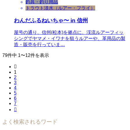
釣具・釣り用品
トラウト
淡水（ルアー・フライ）
わんだふるねいちゃ〜 in 信州
屋号の通り、信州(松本)を拠点に、渓流ルアーフィッ
シングでヤマメ・イワナを狙うルアーや、革用品の製
造・販売を行っていま…
79件中 1〜12件を表示

1
2
3
4
5
6
7

よく検索されるワード