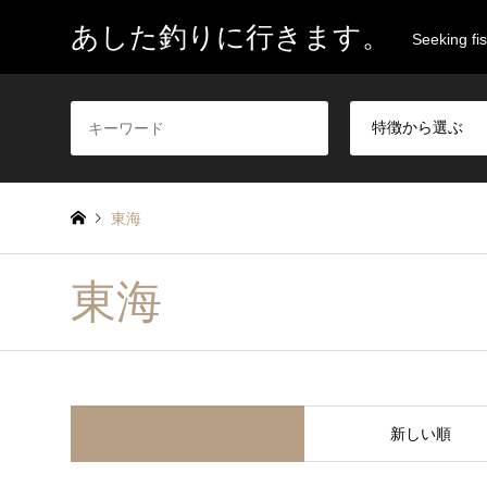
あした釣りに行きます。
Seeking fi
東海
東海
並べ替え条件
新しい順