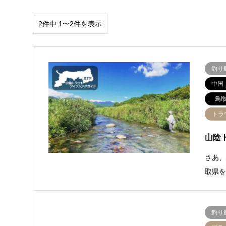
2件中 1〜2件を表示
釣り
中国
鳥
トラ
山陰
さあ、⼼
取県
釣り