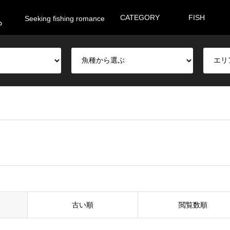
。
CATEGORY
FISH
Seeking fishing romance
古い順
閲覧数順