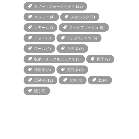
ミノー・ジャークベイト
(22)
メジャー
(4)
メタルジグ
(7)
ルアー
(57)
ロックフィッシュ
(9)
ロッド
(3)
ロングTシャツ
(5)
ワーム
(4)
八郎潟
(3)
収納・タックルボックス
(3)
帽子
(9)
桧原湖
(4)
河口湖
(4)
琵琶湖
(11)
青物
(4)
鯰
(4)
鱸
(10)