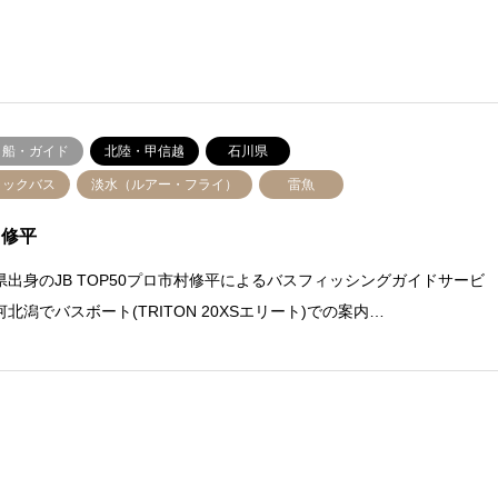
り船・ガイド
北陸・甲信越
石川県
ラックバス
淡水（ルアー・フライ）
雷魚
 修平
県出身のJB TOP50プロ市村修平によるバスフィッシングガイドサービ
北潟でバスボート(TRITON 20XSエリート)での案内…