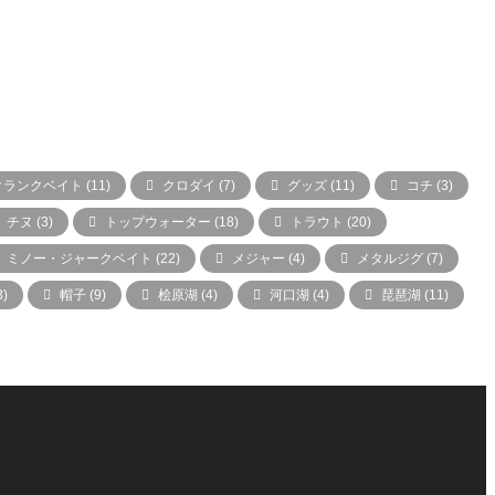
クランクベイト
(11)
クロダイ
(7)
グッズ
(11)
コチ
(3)
チヌ
(3)
トップウォーター
(18)
トラウト
(20)
ミノー・ジャークベイト
(22)
メジャー
(4)
メタルジグ
(7)
3)
帽子
(9)
桧原湖
(4)
河口湖
(4)
琵琶湖
(11)