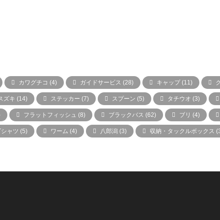
カワグチコ
(4)
ガイドサービス
(28)
キャップ
(11)
スズキ
(14)
ステッカー
(7)
スプーン
(5)
タチウオ
(3)
)
フラットフィッシュ
(8)
ブラックバス
(62)
ブリ
(4)
Tシャツ
(5)
ワーム
(4)
八郎潟
(3)
収納・タックルボックス
(