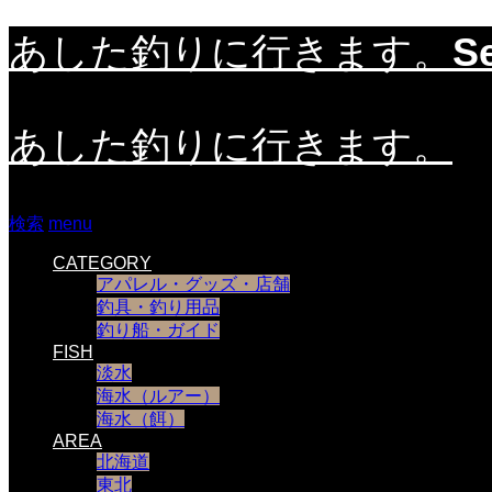
S
あした釣りに行きます。
あした釣りに行きます。
検索
menu
CATEGORY
アパレル・グッズ・店舗
釣具・釣り用品
釣り船・ガイド
FISH
淡水
海水（ルアー）
海水（餌）
AREA
北海道
東北