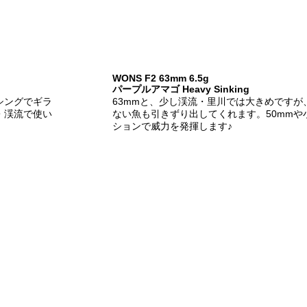
WONS F2 63mm 6.5g
パープルアマゴ Heavy Sinking
シングでギラ
63mmと、少し渓流・里川では大きめですが
・渓流で使い
ない魚も引きずり出してくれます。50mmや
ションで威力を発揮します♪