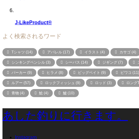
J-LikeProduct®
よく検索されるワード
Tシャツ
(14)
アパレル
(17)
イラスト
(4)
カサゴ
(4)
シンキングペンシル
(3)
シーバス
(14)
ジギング
(7)
パーカー
(9)
ヒラメ
(8)
ビッグベイト
(9)
ビワコ
(11
ルアー
(57)
ロックフィッシュ
(9)
ロッド
(3)
ロング
青物
(4)
鯰
(4)
鱸
(10)
あした釣りに行きます。
Instagram