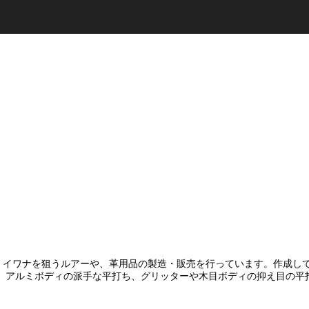
メ・イワナを狙うルアーや、革用品の製造・販売を行っています。作成し
。アルミボディの派手な平打ち、グリッターや木目ボディの抑え目の平