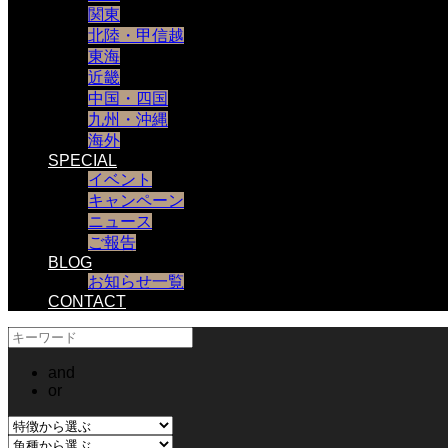
関東
北陸・甲信越
東海
近畿
中国・四国
九州・沖縄
海外
SPECIAL
イベント
キャンペーン
ニュース
ご報告
BLOG
お知らせ一覧
CONTACT
and
or